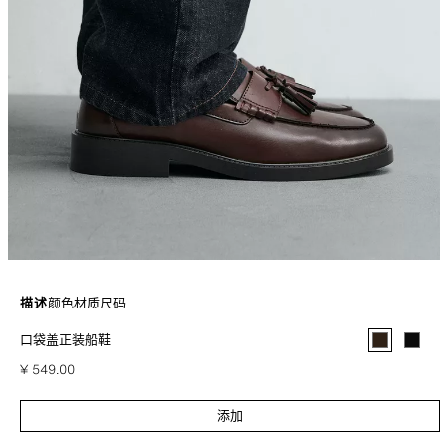
描述
颜色
材质
尺码
口袋盖正装船鞋
正装船鞋。简约鞋面，饰有口袋盖细节装饰。圆头。同色调鞋底。
棕色
2628/720/700
¥ 549.00
¥ 
添加