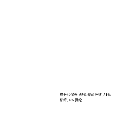
成分和保养
:
65% 聚酯纤维, 31%
粘纤, 4% 氨纶