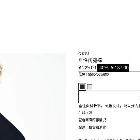
仅有几件
垂性阔腿裤
¥ 229.00
-40%
¥ 137.00
黑色
5580/005/800
垂性面料长裤。高腰设计，配以弹力
产品尺码
查看商店库存情况
配送、换货和退货