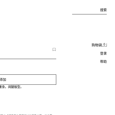
搜索
0
购物袋
登录
帮助
添加
腰身。阔腿版型。