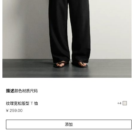
描述
颜色
材质
尺码
棉质面料宽松版型 T 恤。圆领短袖。
纹理宽松版型 T 恤
+4
磨白色
3992/430/251
¥ 259.00
¥ 
添加