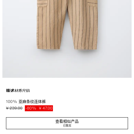
描述
材质
尺码
100% 亚麻条纹连体裤
无袖圆领长款连体裤。正面纽扣开合。侧面饰有胸口袋。条纹印花。100%
亚麻面料。
¥ 239.00
-80%
¥ 47.00
本白
1610/814/712
¥ 47
查看相似产品
已售完