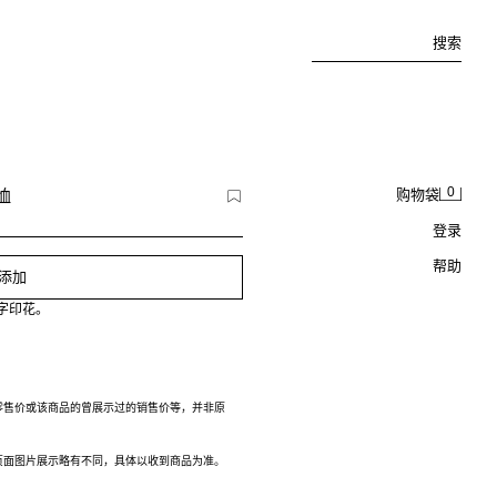
搜索
0
恤
购物袋
登录
帮助
添加
印字印花。
零售价或该商品的曾展示过的销售价等，并非原
页面图片展示略有不同，具体以收到商品为准。