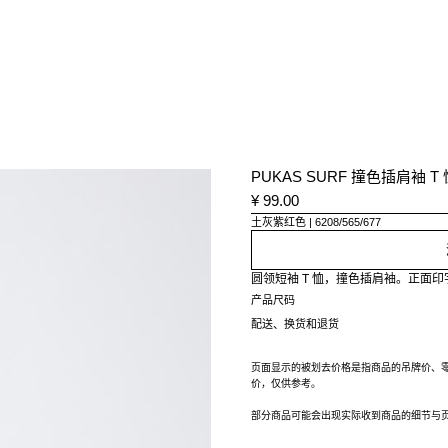
PUKAS SURF 撞色插肩袖 T 
¥ 99.00
土灰紫红色
6208/565/677
圆领短袖 T 恤，撞色插肩袖。正面
产品尺码
配送、换货和退货
页面显示的被划去价格是指商品的吊牌价、
价，仅供参考。
部分商品可能会出现实际收到商品的细节与