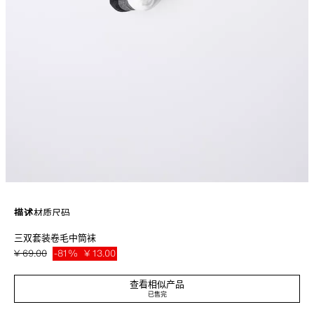
描述
材质
尺码
三双套装卷毛中筒袜
三双套装中筒袜，卷毛饰层细节装饰。
白色 / 黑色
4934/747/064
¥ 69.00
-81%
¥ 13.00
¥ 13
查看相似产品
已售完