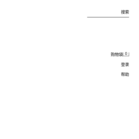
搜索
0
购物袋
登录
帮助
(120 ML) CARAMEL LATTE 细棒空气清香剂