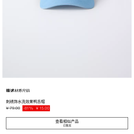
描述
材质
尺码
刺绣饰水洗效果鸭舌帽
水洗效果鸭舌帽，后颈饰有可调搭扣。正面刺绣细节装饰。
蓝色
1879/563/400
¥ 79.00
-81%
¥ 15.00
¥ 15
查看相似产品
已售完