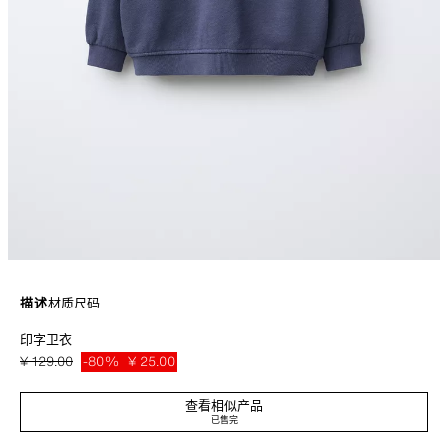
描述
材质
尺码
印字卫衣
圆领长袖卫衣。罗纹饰层。前兜印字。
中蓝色
0722/805/427
¥ 129.00
-80%
¥ 25.00
¥ 25
查看相似产品
已售完