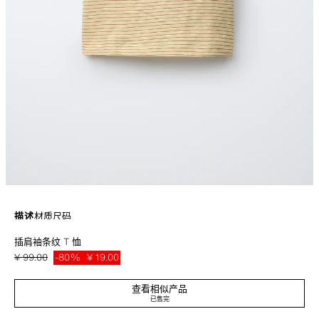
描述
材质
尺码
插肩袖条纹 T 恤
圆领插肩短袖 T 恤。条纹印花。
黄色
9006/676/300
¥ 99.00
-80%
¥ 19.00
¥ 19
查看相似产品
已售完