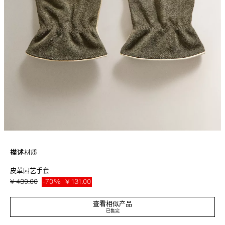
描述
材质
皮革园艺手套
皮革园艺手套，纯色设计，手掌和手背撞色。
绿色 / 裸色
4246/028/098
¥ 439.00
-70%
¥ 131.00
¥ 13
查看相似产品
已售完