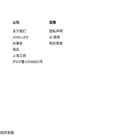
公司
政策
关于我们
隐私声明
JOIN LIFE
AI 使用
办事处
购买条款
商店
上海工商
沪ICP备12030822号
蝴蝶结饰发圈