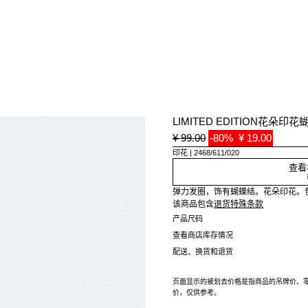
LIMITED EDITION花朵
¥ 99.00
-80%
¥ 19.00
印花
2468/611/020
查看
弹力发圈，饰有蝴蝶结。花朵印花。包
该商品包含
退货特殊条款
产品尺码
查看商店库存情况
配送、换货和退货
页面显示的被划去价格是指商品的吊牌价、
价，仅供参考。