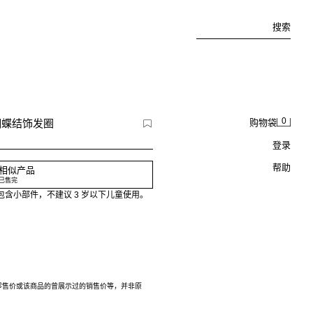
搜索
0
印花蝴蝶结饰发圈
购物袋
登录
帮助
相似产品
已售完
含小部件，不建议 3 岁以下儿童使用。
零售价或该商品的曾展示过的销售价等，并非原