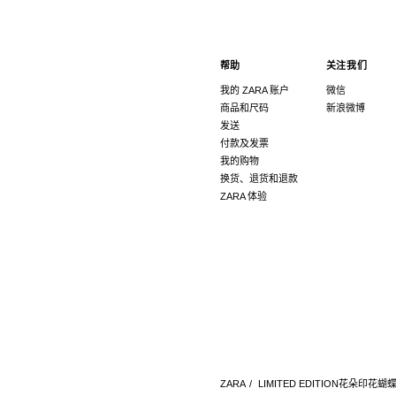
帮助
关注我们
我的 ZARA 账户
微信
商品和尺码
新浪微博
发送
付款及发票
我的购物
换货、退货和退款
ZARA 体验
ZARA
/
LIMITED EDITION花朵印花