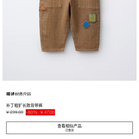
描述
材质
尺码
补丁粗犷长款背带裤
圆领无袖长款背带裤。过肩处饰有纽扣搭扣。胸口袋式前口袋。饰有补丁。
浅棕色
4441/717/730
¥ 239.00
-80%
¥ 47.00
¥ 47
查看相似产品
已售完