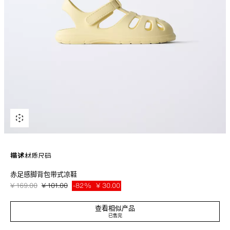
描述
材质
尺码
赤足感脚背包带式凉鞋
弹力拉带脚背包带式凉鞋。后部魔术贴闭合。圆头，宽松并具有功能性，脚趾
可自如移动。柔性橡胶鞋底，落差适当，后跟支撑非常柔韧。
¥ 169.00
¥ 101.00
-82%
¥ 30.00
黄色
6707/730/300
¥ 30
查看相似产品
已售完