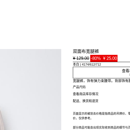
双面布宽腿裤
¥ 129.00
-80%
¥ 25.00
本白
4174/612/712
查看
宽腿裤，饰有弹力束腰带。背部饰有
产品尺码
查看商店库存情况
配送、换货和退货
页面显示的被划去价格是指商品的吊牌价、
价，仅供参考。
部分商品可能会出现实际收到商品的细节与