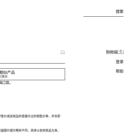
搜索
0
购物袋
登录
帮助
相似产品
已售完
胸口袋。
零售价或该商品的曾展示过的销售价等，并非原
页面图片展示略有不同，具体以收到商品为准。