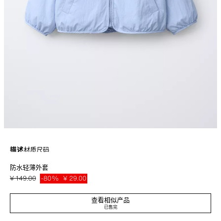
描述
材质
尺码
防水轻薄外套
防水特别面料外套。连帽，长袖，弹力袖口。正面拉链闭合。正面口袋饰有饰
边。前兜饰有品牌标志。
¥ 149.00
-80%
¥ 29.00
淡蓝色
0187/505/406
¥ 29
查看相似产品
已售完