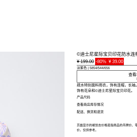
©迪士尼星际宝贝印花防水连
¥ 199.00
-80%
¥ 39.00
淡紫色
5854/544/656
查看
疏水特别面料雨衣，饰有连帽，长袖
饰有花朵和©迪士尼星际宝贝印花。
产品尺码
查看商店库存情况
配送、换货和退货
页面显示的被划去价格是指商品的吊牌价、
价，仅供参考。