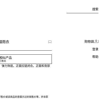
搜索
0
帽雨衣
购物袋
登录
帮助
相似产品
已售完
。弹力饰层。正面拉链闭合。正面和背部
零售价或该商品的曾展示过的销售价等，并非原