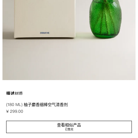
描述
材质
(180 ML) 柚子麝香细棒空气清香剂
细棒空气清香剂，可在空间中均匀散发香气。
¥ 299.00
¥ 29
柑橘花 | 一种充满活力和舒适的香氛，柑橘和橙子的清新柑橘香与绿茶和肉豆
查看相似产品
蔻的辛辣中调融合，基调是香草和柑橘酱的甜美包裹。
已售完
印花
5418/703/047