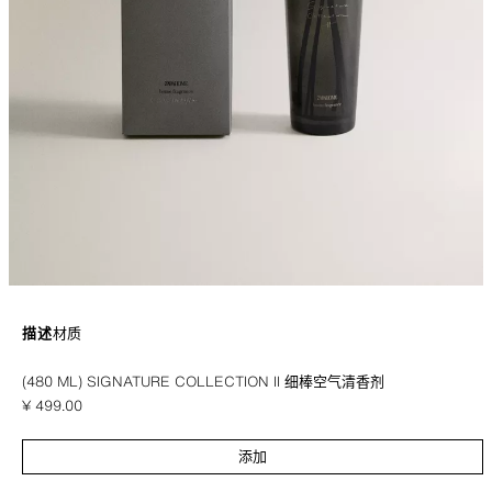
描述
材质
细棒空气清香剂，可在空间中均匀散发香气。
(480 ML) SIGNATURE COLLECTION II 细棒空气清香剂
¥ 499.00
Signature Collection II | 此款香氛是对冒险与探索的颂歌。它邀请您探索其异
域迷人的氛围。热带水果、花卉、香料和木质香调的精致组合将您带入一个独
¥ 
特而持久的情感世界。
添加
卡其色
2405/703/961