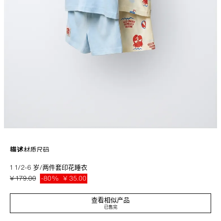
描述
材质
尺码
1 1/2-6 岁/两件套印花睡衣
四件套睡衣，T 恤采用圆领短袖设计，休闲短裤配有弹力束腰带。螃蟹印花。
蓝色
1716/596/400
¥ 179.00
-80%
¥ 35.00
¥ 35
查看相似产品
已售完