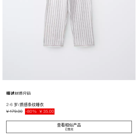
描述
材质
尺码
2-6 岁/质感条纹睡衣
两件式睡衣。彼得潘领长袖衬衫。正面纽扣闭合。胸前饰有贴袋。裤子饰有弹
力束腰带。条纹印花。
¥ 179.00
-80%
¥ 35.00
本白
1618/548/712
¥ 35
查看相似产品
已售完