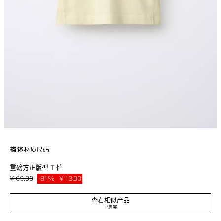
描述
材质
尺码
重磅方正版型 T 恤
圆领短袖 T 恤。
黄色
4424/617/300
¥ 69.00
-81%
¥ 13.00
¥ 13
查看相似产品
已售完