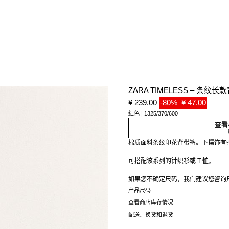
ZARA TIMELESS – 条纹长
¥ 239.00
-80%
¥ 47.00
红色
1325/370/600
查看
棉质面料条纹印花背带裤。下摆饰有
可搭配该系列的针织衫或 T 恤。
如果您不确定尺码，我们建议您咨询
意为您提供测量。
产品尺码
查看商店库存情况
配送、换货和退货