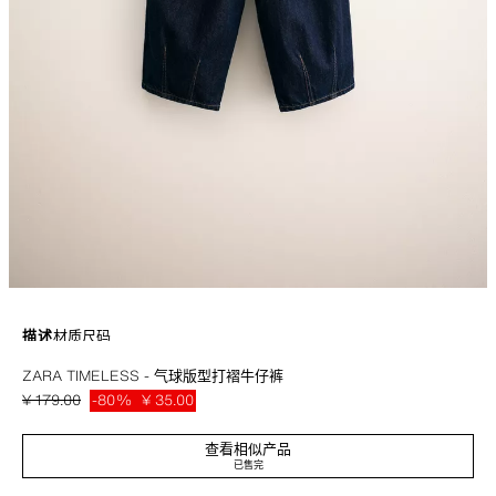
描述
材质
尺码
ZARA TIMELESS - 气球版型打褶牛仔裤
气球版型牛仔裤，棉质面料。弹力束腰带设计，穿着舒适。正面打褶细节装
饰，更显蓬松。
¥ 179.00
-80%
¥ 35.00
¥ 35
可与同一系列的任何 T 恤或针织衫搭配。
查看相似产品
已售完
蓝色
4152/505/407
如果您不确定尺码，我们建议您咨询尺码助理或联系我们，如有需要，我们乐