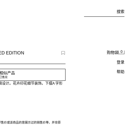
搜索
0
 EDITION
购物袋
登录
帮助
相似产品
已售完
袋设计。花卉印花细节装饰。下摆A 字形
零售价或该商品的曾展示过的销售价等，并非原