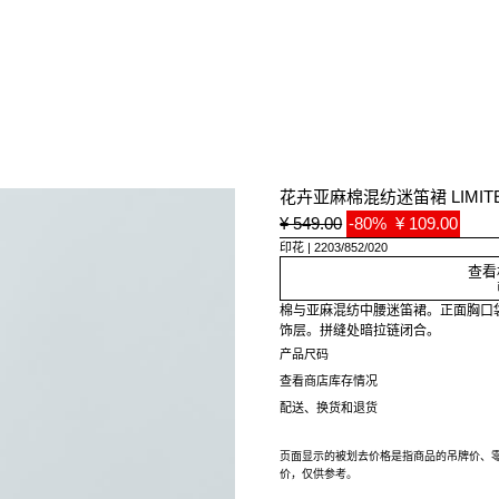
花卉亚麻棉混纺迷笛裙 LIMITED
¥ 549.00
-80%
¥ 109.00
印花
2203/852/020
查看
棉与亚麻混纺中腰迷笛裙。正面胸口
饰层。拼缝处暗拉链闭合。
产品尺码
查看商店库存情况
配送、换货和退货
页面显示的被划去价格是指商品的吊牌价、
价，仅供参考。