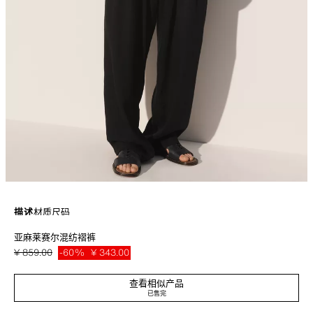
描述
材质
尺码
亚麻莱赛尔混纺褶裤
亚麻和莱赛尔混纺面料宽松版型裤子（衬里除外）。腰身正面打褶。设有侧口
袋和带纽扣的单边后袋。正面以拉链和纽扣闭合。
¥ 859.00
-60%
¥ 343.00
黑色
4322/032/800
¥ 34
查看相似产品
已售完