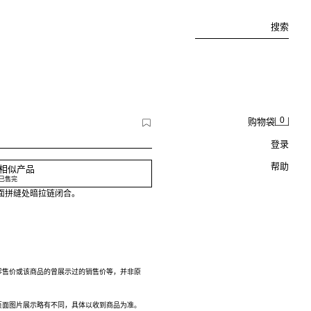
搜索
0
购物袋
登录
帮助
相似产品
已售完
面拼缝处暗拉链闭合。
零售价或该商品的曾展示过的销售价等，并非原
页面图片展示略有不同，具体以收到商品为准。