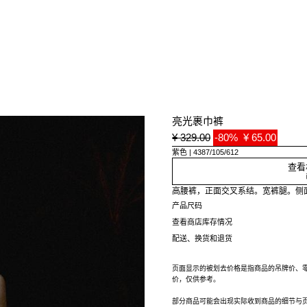
亮光裹巾裤
¥ 329.00
-80%
¥ 65.00
紫色
4387/105/612
查看
高腰裤，正面交叉系结。宽裤腿。侧
产品尺码
查看商店库存情况
配送、换货和退货
页面显示的被划去价格是指商品的吊牌价、
价，仅供参考。
部分商品可能会出现实际收到商品的细节与