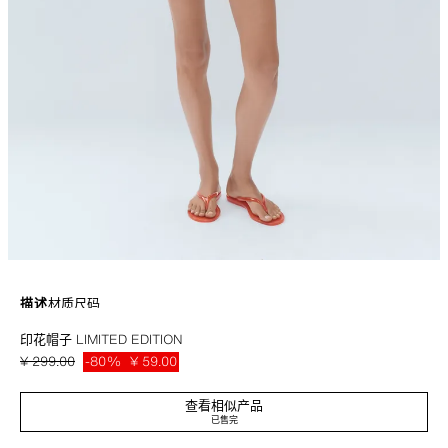
描述
材质
尺码
印花帽子 LIMITED EDITION
棉质渔夫帽。细节装饰花卉和条纹印花。
印花
2116/846/020
¥ 299.00
-80%
¥ 59.00
¥ 59
查看相似产品
已售完