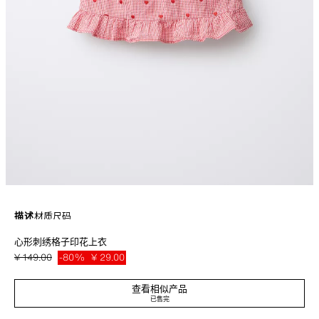
描述
材质
尺码
心形刺绣格子印花上衣
小圆翻领无袖上衣。背部开叉纽扣闭合。下摆叠层细节装饰。格子印花，心形
刺绣细节装饰。
¥ 149.00
-80%
¥ 29.00
红褐色
8574/591/609
¥ 29
查看相似产品
已售完