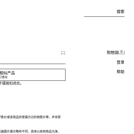
搜索
0
购物袋
登录
帮助
相似产品
已售完
下摆按扣闭合。
零售价或该商品的曾展示过的销售价等，并非原
页面图片展示略有不同，具体以收到商品为准。