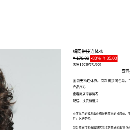
绢网拼接连体衣
¥ 179.00
-80%
¥ 35.00
黑色
5039/371/800
查看
圆领无袖连体衣。面料拼接同色系。
产品尺码
查看商店库存情况
配送、换货和退货
页面显示的被划去价格是指商品的吊牌价、
价，仅供参考。
部分商品可能会出现实际收到商品的细节与