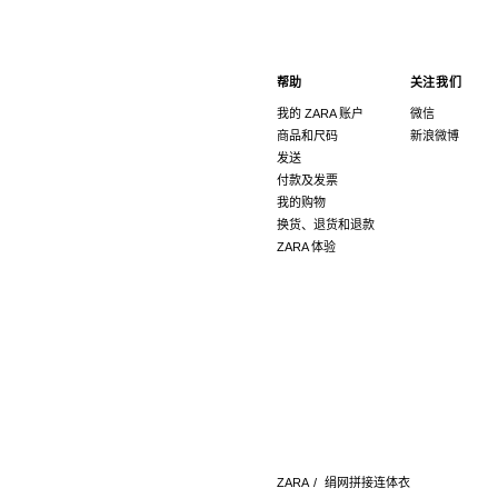
帮助
关注我们
我的 ZARA 账户
微信
商品和尺码
新浪微博
发送
付款及发票
我的购物
换货、退货和退款
ZARA 体验
ZARA
/
绢网拼接连体衣