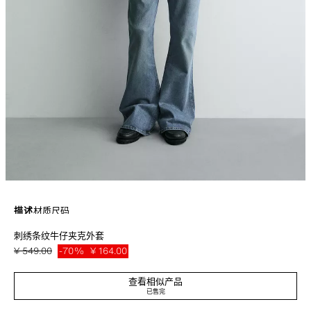
描述
材质
尺码
刺绣条纹牛仔夹克外套
棉服衬里棉质牛仔面料宽松版型夹克外套。立领长袖。胯部设有饰边口袋，饰
有内口袋。正面饰有撞色拼接刺绣细节装饰。弹力饰层。正面拉链闭合。
¥ 549.00
-70%
¥ 164.00
蓝色
3467/402/400
¥ 16
查看相似产品
已售完