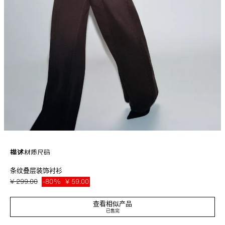
描述
材质
尺码
条纹叠层装饰衬衫
高领长袖衬衫，袖口为弹力设计。叠层装饰细节。正面纽扣搭扣。
粉红色
2137/693/620
¥ 299.00
-80%
¥ 59.00
¥ 59
查看相似产品
已售完