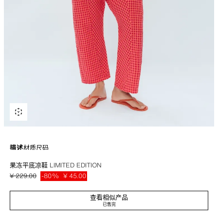
描述
材质
尺码
果冻平底凉鞋 LIMITED EDITION
果冻平底凉鞋。夹脚设计。平底。圆头。
¥ 229.00
-80%
¥ 45.00
鞋底厚度：1 厘米
¥ 45
橙色
5519/710/070
查看相似产品
已售完