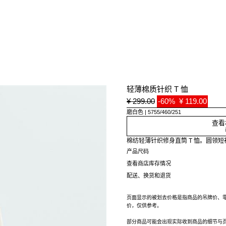
轻薄棉质针织 T 恤
¥ 299.00
-60%
¥ 119.00
磨白色
5755/460/251
查看
棉纺轻薄针织修身直筒 T 恤。圆领
产品尺码
查看商店库存情况
配送、换货和退货
页面显示的被划去价格是指商品的吊牌价、
价，仅供参考。
部分商品可能会出现实际收到商品的细节与