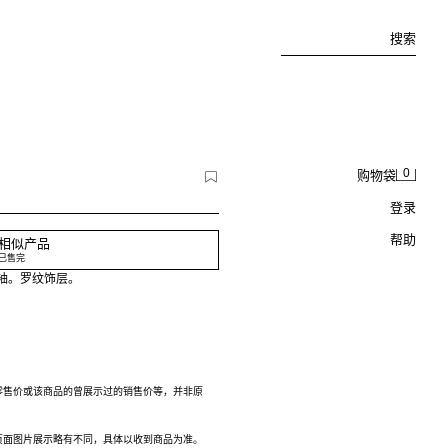
搜索
0
购物袋
登录
帮助
相似产品
已售完
短袖。罗纹饰层。
零售价或该商品的曾展示过的销售价等，并非原
页面图片展示略有不同，具体以收到商品为准。