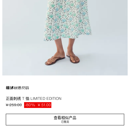
描述
材质
尺码
正面刺绣 T 恤 LIMITED EDITION
主要面料采用棉纺 T 恤。圆领短袖。撞色刺绣细节装饰。直筒下摆。
本白
7484/900/712
¥ 259.00
-80%
¥ 51.00
¥ 51
查看相似产品
已售完