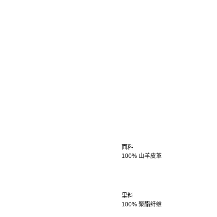
面料
100% 山羊皮革
里料
100% 聚酯纤维