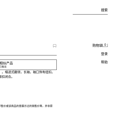
搜索
0
购物袋
登录
帮助
相似产品
已售完
）。缩进式翻领，长袖，袖口饰有纽扣。
排扣闭合。
零售价或该商品的曾展示过的销售价等，并非原