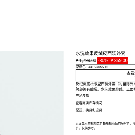
水洗效果反绒皮西装外套
¥ 1,799.00
-80%
¥ 359.00
深棕色
4416/405/716
查看
反绒皮宽松版型西装外套（衬里除外
胯部饰有贴袋。水洗效果缝线。正面
产品尺码
查看商店库存情况
配送、换货和退货
页面显示的被划去价格是指商品的吊牌价、
价，仅供参考。