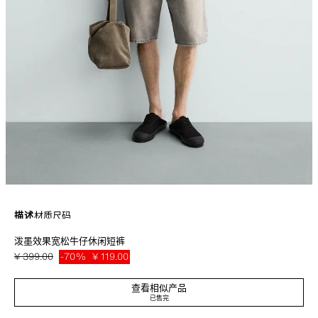
描述
材质
尺码
泼墨效果宽松牛仔休闲短裤
裤腿宽松廓形。中腰设计。柔软面料。棉质牛仔面料宽松版型休闲短裤。五口
袋。水洗效果，通体饰有泼墨印花。不规则下摆。正面以拉链和纽扣闭合。
¥ 399.00
-70%
¥ 119.00
米色
0840/351/710
¥ 11
查看相似产品
已售完