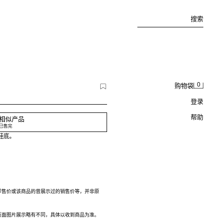
搜索
0
购物袋
登录
帮助
相似产品
已售完
鞋底。
零售价或该商品的曾展示过的销售价等，并非原
页面图片展示略有不同，具体以收到商品为准。