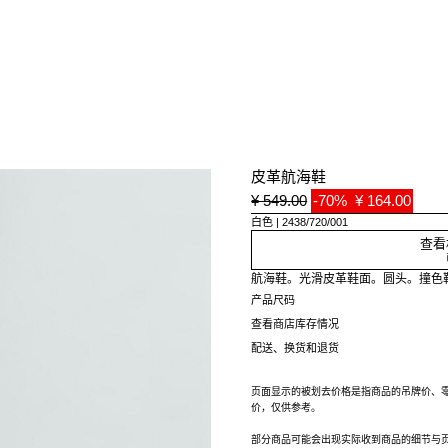
皮革航海鞋
¥ 549.00
-70%
¥ 164.00
白色
2438/720/001
查看
航海鞋。光滑皮革鞋面。圆头。撞色
产品尺码
查看商店库存情况
配送、换货和退货
页面显示的被划去价格是指商品的吊牌价、
价，仅供参考。
部分商品可能会出现实际收到商品的细节与