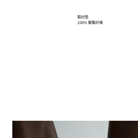
鞋衬垫
100% 聚酯纤维