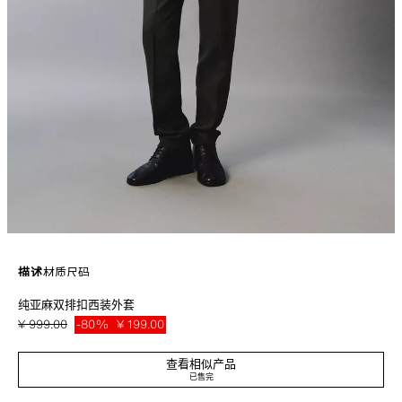
描述
材质
尺码
纯亚麻双排扣西装外套
亚麻面料修身直筒西装外套。V 形翻领，长袖，袖口饰有纽扣。胸部饰有单边
口袋，胯部设有翻盖口袋。设有内口袋。背面下摆中央开叉。正面双襟纽扣闭
¥ 999.00
-80%
¥ 199.00
合。
¥ 19
卡其色
4286/333/505
查看相似产品
已售完