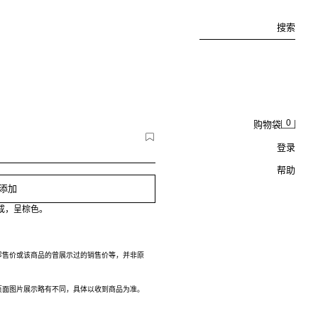
搜索
0
购物袋
登录
帮助
添加
成，呈棕色。
零售价或该商品的曾展示过的销售价等，并非原
页面图片展示略有不同，具体以收到商品为准。