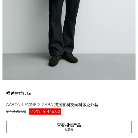
描述
材质
尺码
AARON LEVINE X ZARA 拼接领科技面料派克外套
科技面料棉质混纺宽松版型派克外套。翻领，撞色拼接绒布。长袖。正面饰有
翻盖口袋和内口袋细节装饰。可调内带饰腰身。正面翻盖下暗拉链和按扣闭
¥ 1,499.00
-70%
¥ 449.00
合。
¥ 44
查看相似产品
Aaron Levine x ZARA 特别系列。
已售完
灰色 / 蓝色
5854/310/055