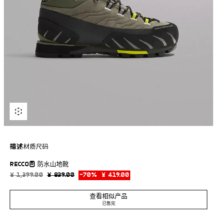
描述
材质
尺码
RECCO® 防水山地靴
防水山地靴，配有 RECCO® 专利系统，用于搜寻被雪崩困住或在难以到达区
域迷路的人员。
¥ 1,399.00
¥ 839.00
-70%
¥ 419.00
¥ 41
-科技材质和拒水皮革拼接裁剪。
查看相似产品
-拼接鞋头和鞋底采用 SHIELD PROTECT MAX 材质，可避免摩擦和岩石表面
已售完
绿色
2105/620/500
造成的磨损。