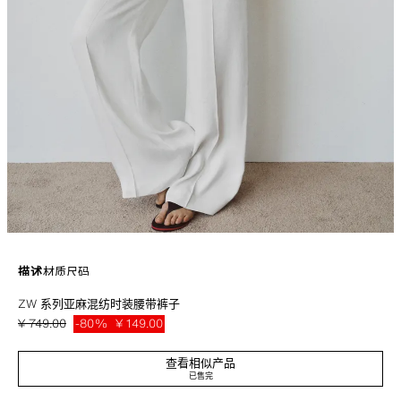
描述
材质
尺码
ZW 系列亚麻混纺时装腰带裤子
ZARA 女士系列
¥ 749.00
-80%
¥ 149.00
粘纤和 32% 亚麻混纺中腰裤。侧口袋，背面饰有单边口袋。同色系面料时
¥ 14
装腰带，饰有按扣。熨烫条纹细节装饰。正面以拉链、纽扣和金属钩扣闭合。
查看相似产品
白色
1943/904/250
已售完