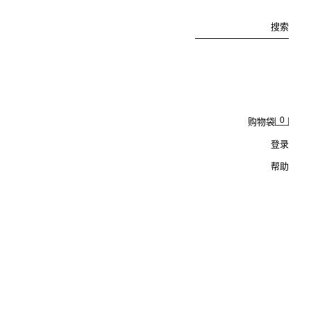
搜索
0
购物袋
登录
帮助
拼接印花裹巾裤 LIMITED EDITION